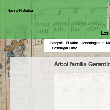
Novela Histórica
Los 
Sinopsis
El Autor
Genealogias
M
Descargar Libro
Árbol familia Gerardi